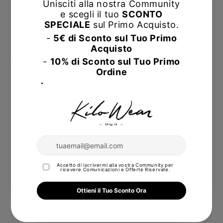
inverno, primavera e autunno
.
Un pezzo unico nel suo genere, che racchiude
l’autenticità dello
stile Adidas vintage USA
, ideale per
chi cerca un capo raro e di grande valore nel mondo
dello streetwear.
Articolo Second-Hand
Vintage
Logo ricamato frontale e posteriore
Maniche con polsini
Molla in vita
Outfit Inverno / Primavera / Autunno
Stile Sportivo / Streetwear
Vestibilità Regolare / Comoda
USA