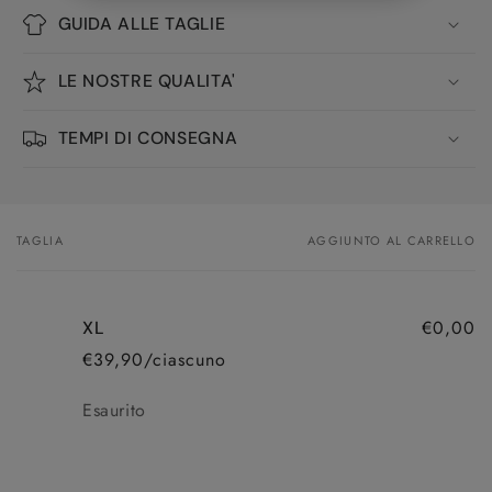
GUIDA ALLE TAGLIE
LE NOSTRE QUALITA'
TEMPI DI CONSEGNA
TAGLIA
AGGIUNTO AL CARRELLO
Il
tuo
carrello
€0,00
XL
€39,90/ciascuno
Aggiungi
Esaurito
al
Carrello
Caricamento