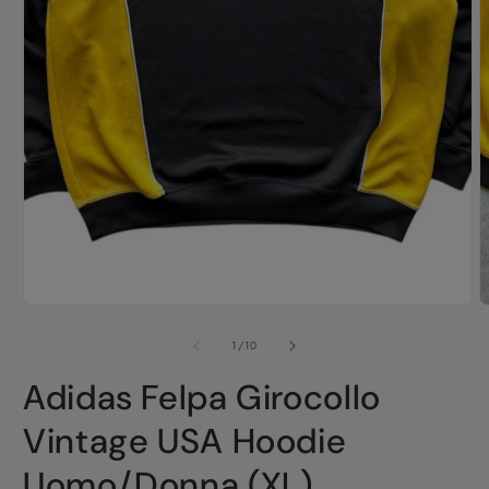
su
1
/
10
Adidas Felpa Girocollo
Vintage USA Hoodie
Uomo/Donna (XL)